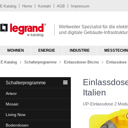
E-Katalog
Home
Kontakt
AGB
Impressum
Weltweiter Spezialist für die elekt
und digitale Gebäude-Infrastruktur
WOHNEN
ENERGIE
INDUSTRIE
MESSTECHN
E-Katalog
Schalterprogramme
Einlassdosen Bticino
Einlassdose 
Einlassdos
Schalterprogramme
Italien
Arteor
UP-Einlassdose 2 Module
Mosaic
Living Now
Bodendosen