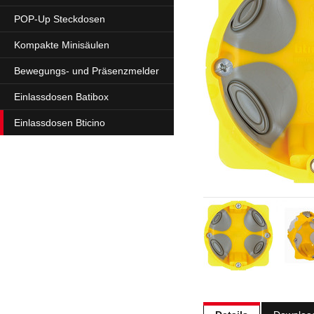
POP-Up Steckdosen
Kompakte Minisäulen
Bewegungs- und Präsenzmelder
Einlassdosen Batibox
Einlassdosen Bticino