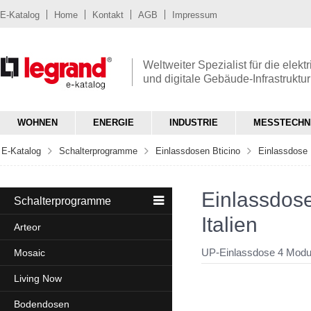
E-Katalog
Home
Kontakt
AGB
Impressum
Weltweiter Spezialist für die elekt
und digitale Gebäude-Infrastruktur
WOHNEN
ENERGIE
INDUSTRIE
MESSTECHN
E-Katalog
Schalterprogramme
Einlassdosen Bticino
Einlassdose 
Einlassdose
Schalterprogramme
Italien
Arteor
UP-Einlassdose 4 Module
Mosaic
Living Now
Bodendosen