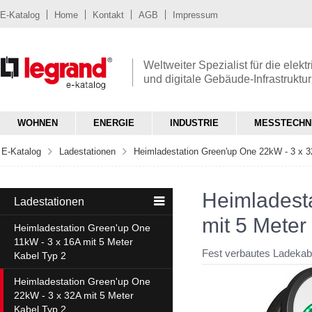
E-Katalog
Home
Kontakt
AGB
Impressum
Weltweiter Spezialist für die elekt
und digitale Gebäude-Infrastruktur
WOHNEN
ENERGIE
INDUSTRIE
MESSTECHN
E-Katalog
Ladestationen
Heimladestation Green'up One 22kW - 3 x 3
Heimladest
Ladestationen
mit 5 Meter
Heimladestation Green'up One
11kW - 3 x 16A mit 5 Meter
Fest verbautes Ladekabel
Kabel Typ 2
Heimladestation Green'up One
22kW - 3 x 32A mit 5 Meter
Kabel Typ 2