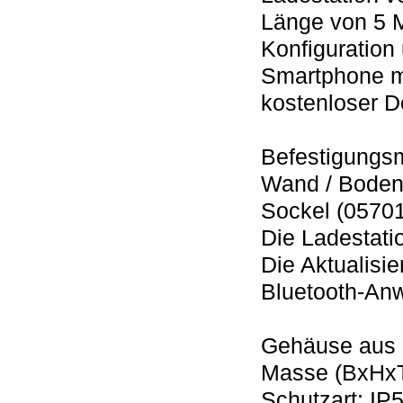
Länge von 5 M
Konfiguration
Smartphone mi
kostenloser 
Befestigungsm
Wand / Boden 
Sockel (05701
Die Ladestatio
Die Aktualisie
Bluetooth-An
Gehäuse aus 
Masse (BxHxT
Schutzart: IP