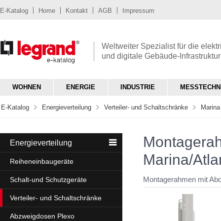
E-Katalog
Home
Kontakt
AGB
Impressum
Weltweiter Spezialist für die elekt
und digitale Gebäude-Infrastruktur
WOHNEN
ENERGIE
INDUSTRIE
MESSTECHN
E-Katalog
Energieverteilung
Verteiler- und Schaltschränke
Marina 
Montagerahmen mit Abdeckung für Marina/Atlantic Verteiler
Montagerah
Energieverteilung
Marina/Atl
Reiheneinbaugeräte
Montagerahmen mit Abd
Schalt-und Schutzgeräte
Verteiler- und Schaltschränke
Abzweigdosen Plexo