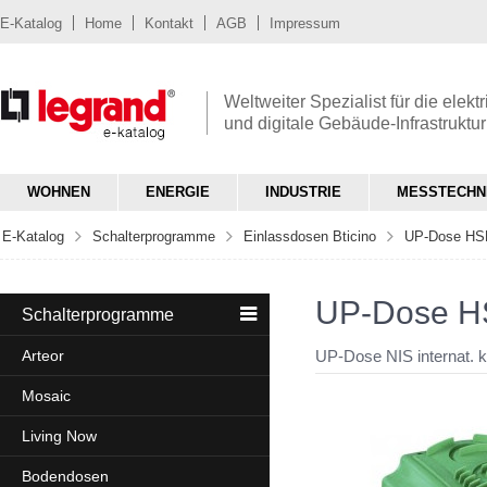
E-Katalog
Home
Kontakt
AGB
Impressum
Weltweiter Spezialist für die elekt
und digitale Gebäude-Infrastruktur
WOHNEN
ENERGIE
INDUSTRIE
MESSTECHN
E-Katalog
Schalterprogramme
Einlassdosen Bticino
UP-Dose HSB 
UP-Dose HSB
Schalterprogramme
Arteor
UP-Dose NIS internat. ko
Mosaic
Living Now
Bodendosen