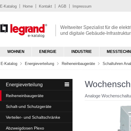
E-Katalog
Home
Kontakt
AGB
Impressum
Weltweiter Spezialist für die elekt
und digitale Gebäude-Infrastruktur
WOHNEN
ENERGIE
INDUSTRIE
MESSTECHN
E-Katalog
Energieverteilung
Reiheneinbaugeräte
Schaltuhren Ana
Wochenscha
Energieverteilung
Reiheneinbaugeräte
Analoge Wochenschaltu
Schalt-und Schutzgeräte
Verteiler- und Schaltschränke
Abzweigdosen Plexo