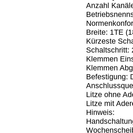
Anzahl Kanäl
Betriebsnenns
Normenkonfor
Breite: 1TE 
Kürzeste Scha
Schaltschritt:
Klemmen Eins
Klemmen Abga
Befestigung:
Anschlussquer
Litze ohne A
Litze mit Ade
Hinweis:
Handschaltung
Wochenscheib