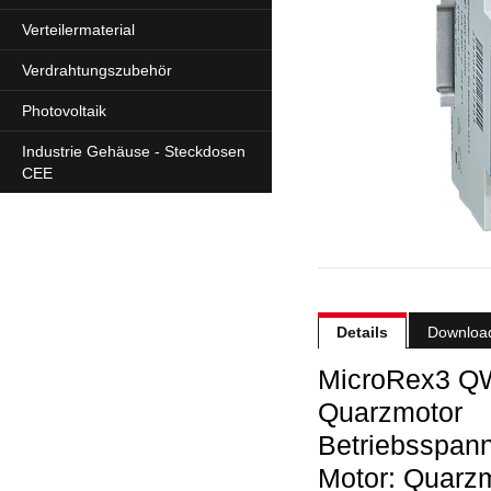
Verteilermaterial
Verdrahtungszubehör
Photovoltaik
Industrie Gehäuse - Steckdosen
CEE
Details
Downloa
MicroRex3 QW
Quarzmotor
Betriebsspan
Motor: Quarz