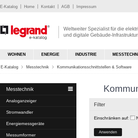
E-Katalog
Home
Kontakt
AGB
Impressum
Weltweiter Spezialist für die elekt
und digitale Gebäude-Infrastruktur
WOHNEN
ENERGIE
INDUSTRIE
MESSTECHN
E-Katalog
Messtechnik
Kommunikationsschnittstellen & Software
Kommuni
Messtechnik
Analoganzeiger
Filter
Stromwandler
Einschränken auf:
Energiemessgeräte
Anwenden
Messumformer