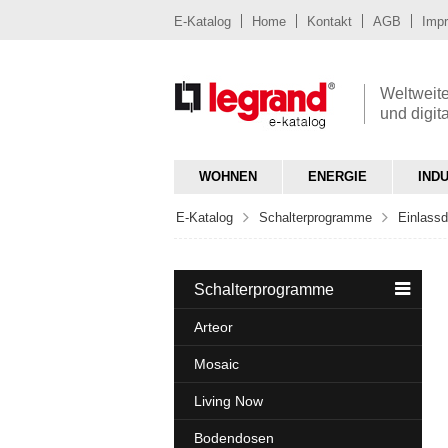
E-Katalog
Home
Kontakt
AGB
Imp
Weltweiter
und digit
WOHNEN
ENERGIE
IND
E-Katalog
Schalterprogramme
Einlassd
Schalterprogramme
Arteor
Mosaic
Living Now
Bodendosen