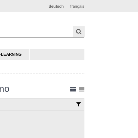
deutsch
français
-LEARNING
ino