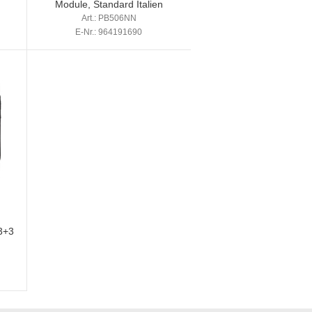
Module, Standard Italien
Art.: PB506NN
E-Nr.: 964191690
3+3