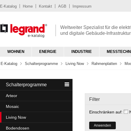
E-Katalog
Home
Kontakt
AGB
Impressum
Weltweiter Spezialist für die elekt
und digitale Gebäude-Infrastruktur
WOHNEN
ENERGIE
INDUSTRIE
MESSTECHN
E-Katalog
Schalterprogramme
Living Now
Rahmenplatten
Mo
Schalterprogramme
Arteor
Filter
Mosaic
Einschränken auf:
Living Now
Anwenden
Bodendosen