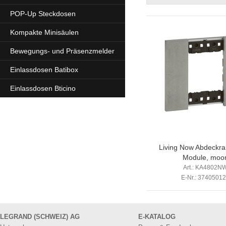
POP-Up Steckdosen
Kompakte Minisäulen
Bewegungs- und Präsenzmelder
Einlassdosen Batibox
Einlassdosen Bticino
Living Now Abdeckr
Module, moo
Art.: KA4802N
E-Nr.: 3740501
LEGRAND (SCHWEIZ) AG
E-KATALOG