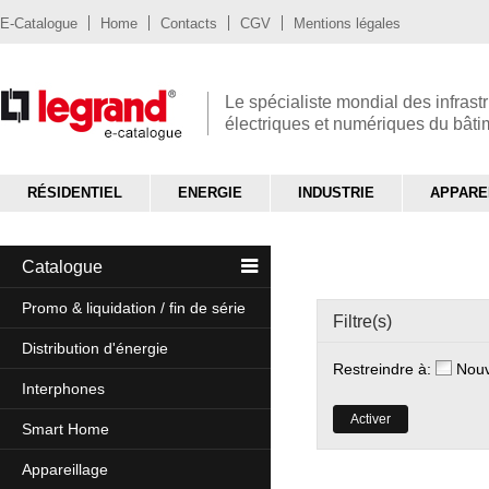
E-Catalogue
Home
Contacts
CGV
Mentions légales
Le spécialiste mondial des infrast
électriques et numériques du bât
RÉSIDENTIEL
ENERGIE
INDUSTRIE
APPARE
Catalogue
Promo & liquidation / fin de série
Filtre(s)
Distribution d'énergie
Restreindre à:
Nou
Interphones
Activer
Smart Home
Appareillage