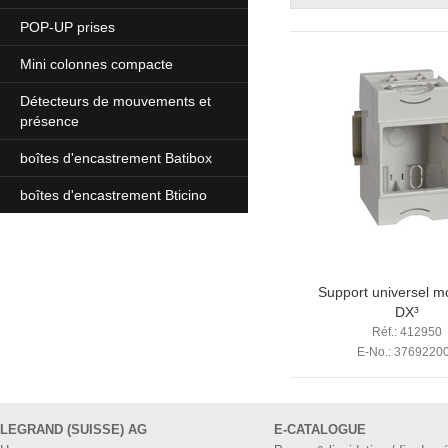
POP-UP prises
Mini colonnes compacte
Détecteurs de mouvements et
présence
boîtes d'encastrement Batibox
boîtes d'encastrement Bticino
Support universel m
DX³
Réf.: 412950
E-No.: 3769220
LEGRAND (SUISSE) AG
E-CATALOGUE