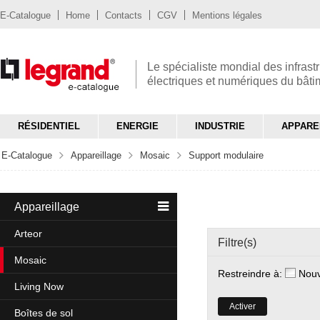
E-Catalogue
Home
Contacts
CGV
Mentions légales
Le spécialiste mondial des infrast
électriques et numériques du bât
RÉSIDENTIEL
ENERGIE
INDUSTRIE
APPARE
E-Catalogue
Appareillage
Mosaic
Support modulaire
Appareillage
Arteor
Filtre(s)
Mosaic
Restreindre à:
Nou
Living Now
Activer
Boîtes de sol